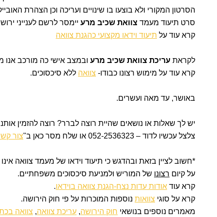
הסרטון המקורי ולא בוצעו בו שינויים ועריכה וכן הצהרת האובייק
סרט תיעוד מעמד
צוואת שכיב מרע
יימסר לרשם לענייני ירוש
קרא עוד על
תיעוד וידאו מקצועי כהגנת צוואה
לקראת
עריכת צוואת שכיב מרע
ובמצב אישי כה מורכב אנו מ
קרא עוד על מימוש רצונו כבודו-
צוואה
ללא סיכסוכים.
באושר, עד מאה ועשרים.
יש לך שאלות או נושאים שהיית רוצה לברר? רוצה להזמין אותנו
צלצל עכשיו ל
דוד – 052-2536323 או שלח מסר כאן ב"
צור קש
*חשוב לציין בזאת ובהדגש כי תיעוד וידאו של מעמד צוואה אינ
על קיום
רצונו
של
המוריש ולמניעת סיכסוכים משפחתיים.
קרא עוד
אודות עדות נצח-הגנת צוואה בוידאו
.
קרא על סוגי
צוואות
נוספות המוכרות על פי חוק הירושה.
מאמרים נוספים בנושאי
חוק הירושה
,
עריכת צוואה
,
צוואה בכתב