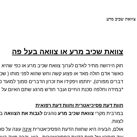
צוואת שכיב מרע
צוואת שכיב מרע או צוואה בעל פה
חוק הירושה מתיר לאדם לערוך צוואת שכיב מרע או כפי שהיא נק
כאשר אדם חולה מאד או פצוע קשה וחש שהוא לפני מותו ( שכיב מר
דברים מפורט), יחתמו ויפקידו את זכרון הדברים סמוך למועד 
*במידה וחלפה סכנת החיים ועבר חודש מרגע שתם האיום על חיי
חוות דעת פסיכיאטרית וחוות דעת רפואית
במרבית מקרי
צוואת שכיב מרע
נוהגים
לגבות את הצוואה
בש
לצוות.
אולם, הבעיה היא שחוות הדעת הפסיכיאטרית
אינה
עונה על ספ