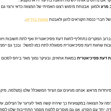
קר אם מיחסים אותה לשיטת ההגנה בתיעוד וידאו מקצועי.
 מרע
ולמען אבטחת מימוש רצונו האמיתי של המצווה כדאי ורצוי גם 
של חברי כנסת הקוראים להגן ולאבטח
צוואות בוידיאו
.
רוב המקרים כתחליף לחוות דעת פסיכיאטרית ואף לתת תשובות ויזוא
ות שחוות דעת פסיכיאטרית מסוגלת לתת כמו למשל: ובכך גם יימנע
ת דעת פסיכיאטרית
במאות אחוזים, ובעיקר נמוך מאד ביחס לסכום
ה
מיוחדות מראש.
אנחנו מגיעים עם הציוד המשוכלל שלנו (מצלמה, מיקרו
 על הצוואה במקצועיות כך שיהיה קשה מאד לערער על הצילום, על ר
דה.
יחד עם הסרט, אנו גם מוסרים ללקוח מסמך התחייבות שלנו לסו