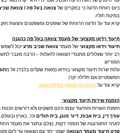
עוד חיסרון של חוות הדעת הפסיכיאטרית - היא יקרה מאד בעי
כיום רווחת הדעה כי במקרים של
צוואה בעל פה /
צוואת שכיב
במיטת חוליו.
קרא עוד על הדעה הרווחת של שופטים ומשפטנים והצעות חוק 
תיעוד וידאו מקצועי של מעמד צוואה בעל פה כהגנה
תיעוד וידאו מקצועי
של מעמד
צוואת שכיב מרע
יכול לשמש ב
רב יותר שעלולים מתנגדי הצוואה להעלות – הרבה מעבר לתשוב
המוריש.
עלות שרות תיעוד מקצועי בוידאו (מאות שקלים בלבד) זול מ
חוו
המשפטיים אם חלילה יקרו.
קרא עוד על
התנגדות לצוואה פסילת צוואה
הזמנת שירות תיעוד מקצועי
הזמנת השרות והתיעוד עצמו הינם פשוטים ולא דורשים הכנות 
עורך דין, בית אבות, דיור מוגן, בית חולים
וכו', בארץ ובעולם.
לאחר התארגנות של מספר דקות, נצלם ונתעד את מעמד החתימה
סרט תיעוד מעמד הצוואה
ישמר יחד עם הצוואה עד ליום פקו